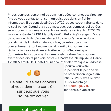
** Les données personnelles communiquées sont nécessaires aux
fins de vous contacter et sont enregistrées dans un fichier
informatisé. Elles sont destinées à AT2C et ses sous-traitants dans
le seul but de répondre à votre message. Les données collectées
seront communiquées aux seuls destinataires suivants: AT2C 76
Imp. de la Garde 42130 Marcilly-le-Châtel at2c@orange.fr. Vous
disposez de droits d’accès, de rectification, d’effacement, de
portabilité, de limitation, d’opposition, de retrait de votre
consentement à tout moment et du droit d’introduire une
réclamation auprès d’une autorité de contrôle, ainsi que
d’organiser le sort de vos données post-mortem. Vous pouvez
exercer ces droits par voie postale à l'adresse 76 Imp. de la Garde
42130 Marcilly-le-Châtel ou par courrier électronique à l'adresse
at2c@orange.fr. Un justificatif d'identité pourra vous être
demandé. Nous conservons vos données pendant la période de
prise de contact puis pendant la durée de prescription légale aux
fins probatoires et de gestion des contentieux. Vous avez le droit
Ce site utilise des cookies
de vous inscrire sur la liste d'opposition au démarchage
téléphonique, disponible à cette adresse:
Bloctel.gouv.fr
.
et vous donne le contrôle
Consultez le site cnil.fr pour plus d’informations sur vos droits.
sur ceux que vous
souhaitez activer
Tout accepter