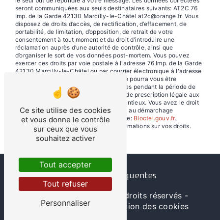
le seul but de répondre à votre message. Les données collectées
seront communiquées aux seuls destinataires suivants: AT2C 76
Imp. de la Garde 42130 Marcilly-le-Châtel at2c@orange.fr. Vous
disposez de droits d’accès, de rectification, d’effacement, de
portabilité, de limitation, d’opposition, de retrait de votre
consentement à tout moment et du droit d’introduire une
réclamation auprès d’une autorité de contrôle, ainsi que
d’organiser le sort de vos données post-mortem. Vous pouvez
exercer ces droits par voie postale à l'adresse 76 Imp. de la Garde
42130 Marcilly-le-Châtel ou par courrier électronique à l'adresse
at2c@orange.fr. Un justificatif d'identité pourra vous être
demandé. Nous conservons vos données pendant la période de
prise de contact puis pendant la durée de prescription légale aux
fins probatoires et de gestion des contentieux. Vous avez le droit
Ce site utilise des cookies
de vous inscrire sur la liste d'opposition au démarchage
téléphonique, disponible à cette adresse:
Bloctel.gouv.fr
.
et vous donne le contrôle
Consultez le site cnil.fr pour plus d’informations sur vos droits.
sur ceux que vous
souhaitez activer
Tout accepter
Recherches fréquentes
Tout refuser
©
Vistalid
- 2026 - Tous droits réservés -
Personnaliser
Mentions légales
-
Gestion des cookies