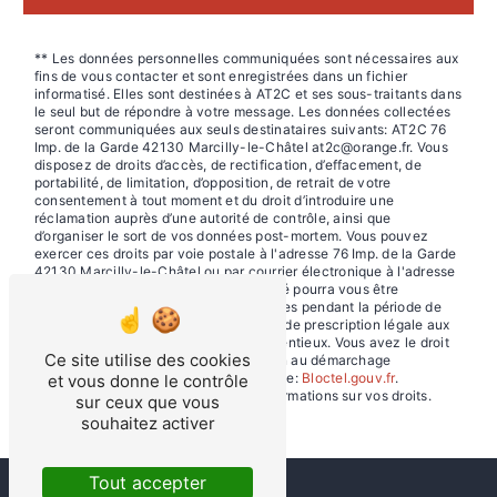
** Les données personnelles communiquées sont nécessaires aux
fins de vous contacter et sont enregistrées dans un fichier
informatisé. Elles sont destinées à AT2C et ses sous-traitants dans
le seul but de répondre à votre message. Les données collectées
seront communiquées aux seuls destinataires suivants: AT2C 76
Imp. de la Garde 42130 Marcilly-le-Châtel at2c@orange.fr. Vous
disposez de droits d’accès, de rectification, d’effacement, de
portabilité, de limitation, d’opposition, de retrait de votre
consentement à tout moment et du droit d’introduire une
réclamation auprès d’une autorité de contrôle, ainsi que
d’organiser le sort de vos données post-mortem. Vous pouvez
exercer ces droits par voie postale à l'adresse 76 Imp. de la Garde
42130 Marcilly-le-Châtel ou par courrier électronique à l'adresse
at2c@orange.fr. Un justificatif d'identité pourra vous être
demandé. Nous conservons vos données pendant la période de
prise de contact puis pendant la durée de prescription légale aux
fins probatoires et de gestion des contentieux. Vous avez le droit
Ce site utilise des cookies
de vous inscrire sur la liste d'opposition au démarchage
téléphonique, disponible à cette adresse:
Bloctel.gouv.fr
.
et vous donne le contrôle
Consultez le site cnil.fr pour plus d’informations sur vos droits.
sur ceux que vous
souhaitez activer
Tout accepter