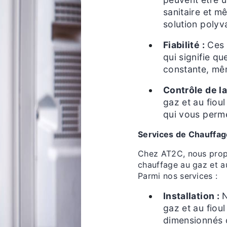
sanitaire et m
solution polyv
Fiabilité :
Ces c
qui signifie q
constante, mê
Contrôle de l
gaz et au fioul
qui vous perme
Services de Chauffag
Chez AT2C, nous pro
chauffage au gaz et a
Parmi nos services :
Installation :
N
gaz et au fioul
dimensionnés 