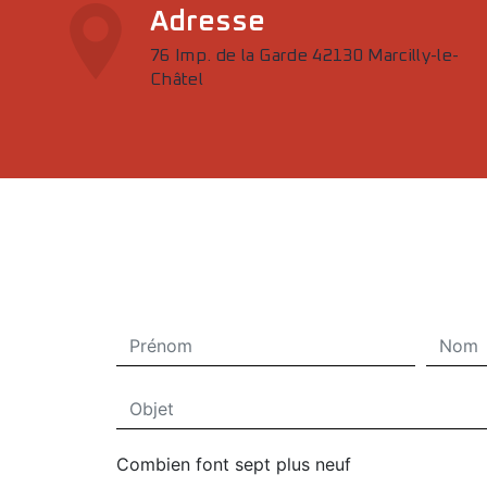
Adresse
76 Imp. de la Garde 42130 Marcilly-le-
Châtel
Combien font sept plus neuf