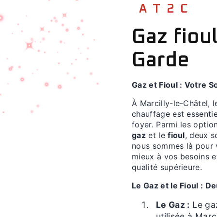
AT2C
Gaz fiou
Garde
Gaz et Fioul : Votre S
À Marcilly-le-Châtel,
chauffage est essentie
foyer. Parmi les optio
gaz
et le
fioul
, deux s
nous sommes là pour v
mieux à vos besoins e
qualité supérieure.
Le Gaz et le Fioul : 
Le Gaz :
Le gaz
utilisée à Marc