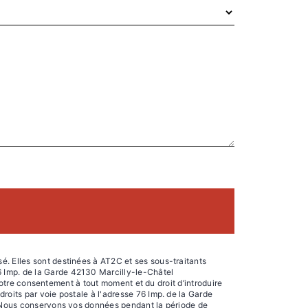
é. Elles sont destinées à AT2C et ses sous-traitants
6 Imp. de la Garde 42130 Marcilly-le-Châtel
 votre consentement à tout moment et du droit d’introduire
roits par voie postale à l'adresse 76 Imp. de la Garde
é. Nous conservons vos données pendant la période de