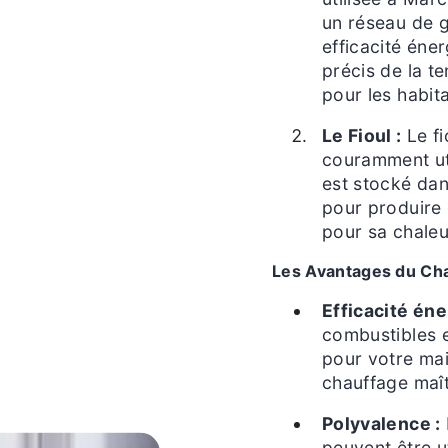
un réseau de 
efficacité éne
précis de la t
pour les habit
Le Fioul :
Le fi
couramment util
est stocké dan
pour produire 
pour sa chaleur
Les Avantages du Chau
Efficacité éne
combustibles e
pour votre mai
chauffage maît
Polyvalence :
peuvent être ut