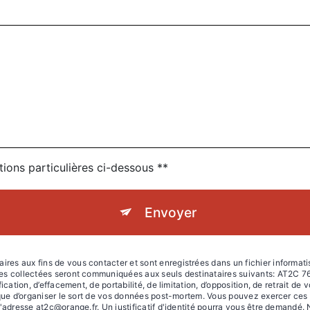
tions particulières ci-dessous **
Envoyer
s aux fins de vous contacter et sont enregistrées dans un fichier informatis
es collectées seront communiquées aux seuls destinataires suivants: AT2C 7
cation, d’effacement, de portabilité, de limitation, d’opposition, de retrait de
que d’organiser le sort de vos données post-mortem. Vous pouvez exercer ces d
l'adresse at2c@orange.fr. Un justificatif d'identité pourra vous être demand