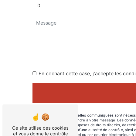
En cochant cette case, j'accepte les condi
** Les données personnelles communiquées sont nécessaire
dans le seul but de répondre à votre message. Les donné
at2c@orange.fr. Vous disposez de droits d’accès, de rectifi
Ce site utilise des cookies
une réclamation auprès d’une autorité de contrôle, ainsi 
et vous donne le contrôle
42130 Marcilly-le-Châtel ou par courrier électronique à 