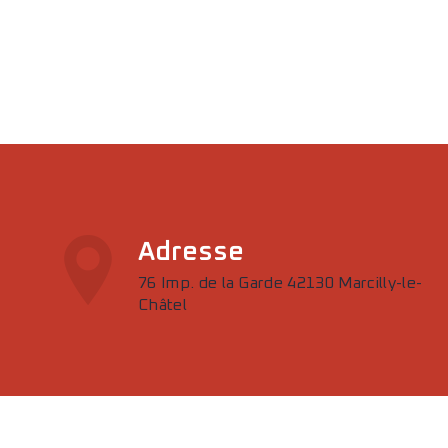
Adresse
76 Imp. de la Garde 42130 Marcilly-le-
Châtel