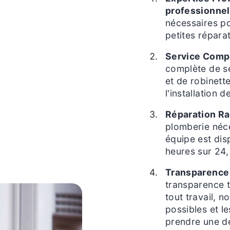
professionne
nécessaires po
petites répara
Service Compl
complète de se
et de robinette
l'installation
Réparation Ra
plomberie néce
équipe est dis
heures sur 24, 
Transparence 
transparence 
tout travail, 
possibles et l
prendre une dé