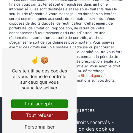
fins de vous contacter et sont enregistrées dans un fichier
informatisé. Elles sont destinées à et ses sous-traitants dans le
seul but de répondre à votre message. Les données collectées
seront communiquées aux seuls destinataires suivants: . Vous
disposez de droits d’accès, de rectification, d’effacement, de
portabilité, de limitation, d’opposition, de retrait de votre
consentement à tout moment et du droit d’introduire une
réclamation auprès d’une autorité de contrôle, ainsi que
d’organiser le sort de vos données post-mortem. Vous pouvez
exercer ces droits par voie postale à l'adresse ou par courrier
électronique à l'adresse . Un justificatif d'identité pourra vous être
demandé. Nous conservons vos données pendant la période de
prise de contact puis pendant la durée de prescription légale aux
fins probatoires et de gestion des contentieux. Vous avez le droit
Ce site utilise des cookies
de vous inscrire sur la liste d'opposition au démarchage
téléphonique, disponible à cette adresse:
Bloctel.gouv.fr
.
et vous donne le contrôle
Consultez le site cnil.fr pour plus d’informations sur vos droits.
sur ceux que vous
souhaitez activer
Tout accepter
Recherches fréquentes
Tout refuser
©
Vistalid
- 2026 - Tous droits réservés -
Personnaliser
Mentions légales
-
Gestion des cookies