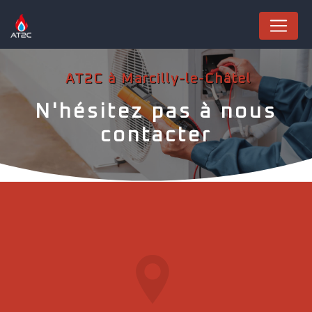
Panneau de gestion des cookies
AT2C à Marcilly-le-Châtel
N'hésitez pas à nous
contacter