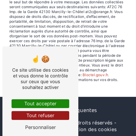
le seul but de répondre à votre message. Les données collectées
seront communiquées aux seuls destinataires suivants: AT2C 76
Imp. de la Garde 42130 Marcilly-le-Châtel at2c@orange.fr. Vous
disposez de droits d’accès, de rectification, d’effacement, de
portabilité, de limitation, d’opposition, de retrait de votre
consentement à tout moment et du droit d’introduire une
réclamation auprès d’une autorité de contrôle, ainsi que
d’organiser le sort de vos données post-mortem. Vous pouvez
exercer ces droits par voie postale à l'adresse 76 Imp. de la Garde
42130 Marcilly-le-Châtel ou par courrier électronique à l'adresse
at2c@orange.fr. Un justificatif d'identité pourra vous être
demandé. Nous conservons vos données pendant la période de
prise de contact puis pendant la durée de prescription légale aux
fins probatoires et de gestion des contentieux. Vous avez le droit
Ce site utilise des cookies
de vous inscrire sur la liste d'opposition au démarchage
téléphonique, disponible à cette adresse:
Bloctel.gouv.fr
.
et vous donne le contrôle
Consultez le site cnil.fr pour plus d’informations sur vos droits.
sur ceux que vous
souhaitez activer
Tout accepter
Recherches fréquentes
Tout refuser
©
Vistalid
- 2026 - Tous droits réservés -
Personnaliser
Mentions légales
-
Gestion des cookies